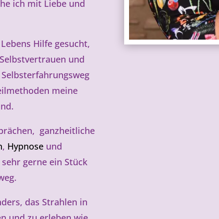
he ich mit Liebe und
Lebens Hilfe gesucht,
 Selbstvertrauen und
m Selbsterfahrungsweg
Heilmethoden meine
ind.
prächen, ganzheitliche
n
,
Hypnose
und
 sehr gerne ein Stück
weg.
ers, das Strahlen in
n und zu erleben wie