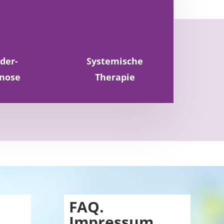
N
der-
Systemische
nose
Therapie
FAQ
.
Impressum
.