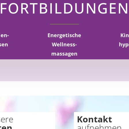
FORTBILDUNGE
len-
Energetische
Kin
sen
Wellness-
hyp
massagen
ere
Kontakt
ten.
aufnehmen